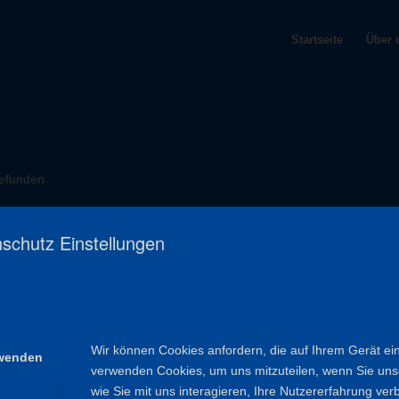
Startseite
Über 
gefunden.
schutz Einstellungen
NÜTZLICHE LINKS
Spessartbund
Naturpark Spessart
Wir können Cookies anfordern, die auf Ihrem Gerät ein
rwenden
Deutscher Wanderverband
verwenden Cookies, um uns mitzuteilen, wenn Sie un
wie Sie mit uns interagieren, Ihre Nutzererfahrung ver