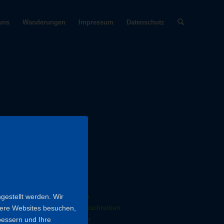
uns
Wanderungen
Impressum
Datenschutz
MAILADRESSEN
Vorstand anschreiben
Kassiererin anschreiben
gestellt werden. Wir
Facebook Betreuung anschreiben
sere Websites besuchen,
Webmaster anschreiben
bessern und Ihre