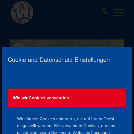
+
−
Cookie und Datenschutz Einstellungen
Leaflet
| ©
OpenStreetMap
contributors
Wie wir Cookies verwenden
NICHTS GEFUNDEN
Leider wurden keine Ergebnisse für das angefragte Archiv
Wir können Cookies anfordern, die auf Ihrem Gerät
gefunden.
eingestellt werden. Wir verwenden Cookies, um uns
mitzuteilen, wenn Sie unsere Websites besuchen,