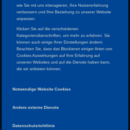
wie Sie mit uns interagieren, Ihre Nutzererfahrung
verbessern und Ihre Beziehung zu unserer Website
anpassen.
Klicken Sie auf die verschiedenen
SPESSARTFREUNDE
Kategorienüberschriften, um mehr zu erfahren. Sie
Impressum
können auch einige Ihrer Einstellungen ändern.
Datenschutz
Beachten Sie, dass das Blockieren einiger Arten von
Satzung
Cookies Auswirkungen auf Ihre Erfahrung auf
Aufnahmeantrag
unseren Websites und auf die Dienste haben kann,
die wir anbieten können.
Notwendige Website Cookies
NÜTZLICHE LINKS
Spessartbund
Naturpark Spessart
Andere externe Dienste
Deutscher Wanderverband
Datenschutzrichtlinie