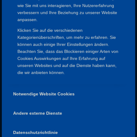
wie Sie mit uns interagieren, Ihre Nutzererfahrung
verbessern und Ihre Beziehung zu unserer Website
anpassen.
Klicken Sie auf die verschiedenen
SPESSARTFREUNDE
Kategorienüberschriften, um mehr zu erfahren. Sie
Impressum
können auch einige Ihrer Einstellungen ändern.
Datenschutz
Beachten Sie, dass das Blockieren einiger Arten von
Satzung
Cookies Auswirkungen auf Ihre Erfahrung auf
Aufnahmeantrag
unseren Websites und auf die Dienste haben kann,
die wir anbieten können.
Notwendige Website Cookies
NÜTZLICHE LINKS
Spessartbund
Naturpark Spessart
Andere externe Dienste
Deutscher Wanderverband
Datenschutzrichtlinie