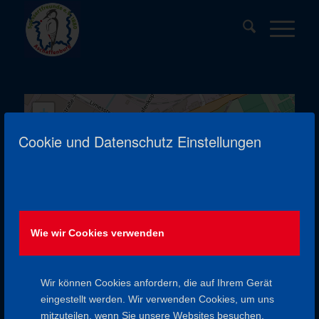
+
−
Cookie und Datenschutz Einstellungen
Leaflet
| ©
OpenStreetMap
contributors
Wie wir Cookies verwenden
NICHTS GEFUNDEN
Leider wurden keine Ergebnisse für das angefragte Archiv
Wir können Cookies anfordern, die auf Ihrem Gerät
gefunden.
eingestellt werden. Wir verwenden Cookies, um uns
mitzuteilen, wenn Sie unsere Websites besuchen,