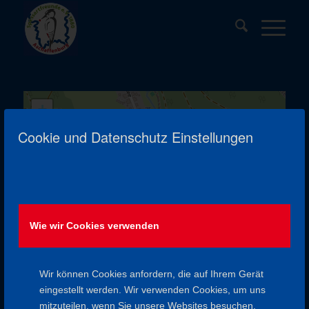
+
−
Cookie und Datenschutz Einstellungen
Leaflet
| ©
OpenStreetMap
contributors
Wie wir Cookies verwenden
NICHTS GEFUNDEN
Leider wurden keine Ergebnisse für das angefragte Archiv
Wir können Cookies anfordern, die auf Ihrem Gerät
gefunden.
eingestellt werden. Wir verwenden Cookies, um uns
mitzuteilen, wenn Sie unsere Websites besuchen,