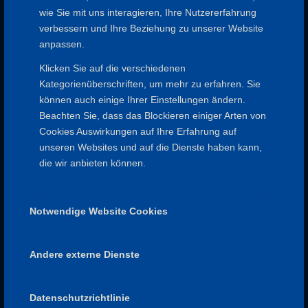
wie Sie mit uns interagieren, Ihre Nutzererfahrung
verbessern und Ihre Beziehung zu unserer Website
anpassen.
Klicken Sie auf die verschiedenen
SPESSARTFREUNDE
Kategorienüberschriften, um mehr zu erfahren. Sie
Impressum
können auch einige Ihrer Einstellungen ändern.
Datenschutz
Beachten Sie, dass das Blockieren einiger Arten von
Satzung
Cookies Auswirkungen auf Ihre Erfahrung auf
Aufnahmeantrag
unseren Websites und auf die Dienste haben kann,
die wir anbieten können.
Notwendige Website Cookies
NÜTZLICHE LINKS
Spessartbund
Naturpark Spessart
Andere externe Dienste
Deutscher Wanderverband
Datenschutzrichtlinie