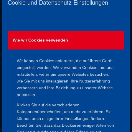
Cookie und Datenschutz Einstellungen
wieder an um den Findberg herum Richtung Haibach. Am
Feuerwehrhaus geht es wieder zurück durch den Elterwald
hinunter zum Reiterweg und zurück durch die schönen
Wiesen zum Ausgangspunkt.
Start / Ende:
Wie wir Cookies verwenden
17:45 Uhr auf dem Parkplatz an der Raiffeisenbank
Schweinheim, Hensbachstraße, ca. 20:15 Uhr zurück am
Parkplatz
Wir können Cookies anfordern, die auf Ihrem Gerät
Ausrüstungsliste:
eingestellt werden. Wir verwenden Cookies, um uns
Mindestens halbhohes festes Schuhwerk, Getränke, ggf.
mitzuteilen, wenn Sie unsere Websites besuchen,
Stöcke, ggf. Essen für die Schlussrast aus dem Kofferraum
wie Sie mit uns interagieren, Ihre Nutzererfahrung
verbessern und Ihre Beziehung zu unserer Website
Rast / Einkehr:
anpassen.
Rast entscheiden wir dynamisch auf der Strecke
Klicken Sie auf die verschiedenen
Sonstige Kosten:
Kategorienüberschriften, um mehr zu erfahren. Sie
keine
können auch einige Ihrer Einstellungen ändern.
Anreise / Parken:
Beachten Sie, dass das Blockieren einiger Arten von
Cookies Auswirkungen auf Ihre Erfahrung auf