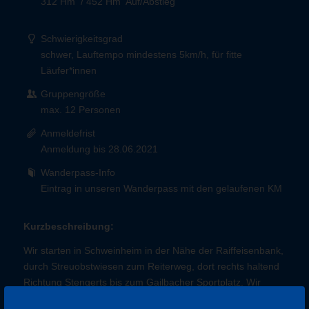
312 Hm ­ / 452 Hm Auf/Abstieg
Schwierigkeitsgrad
schwer, Lauftempo mindestens 5km/h, für fitte
Läufer*innen
Gruppengröße
max. 12 Personen
Anmeldefrist
Anmeldung bis 28.06.2021
Wanderpass-Info
Eintrag in unseren Wanderpass mit den gelaufenen KM
Kurzbeschreibung:
Wir starten in Schweinheim in der Nähe der Raiffeisenbank,
durch Streuobstwiesen zum Reiterweg, dort rechts haltend
Richtung Stengerts bis zum Gailbacher Sportplatz. Wir
steigen hinab Richtung Gailbach und auf der anderen Seite