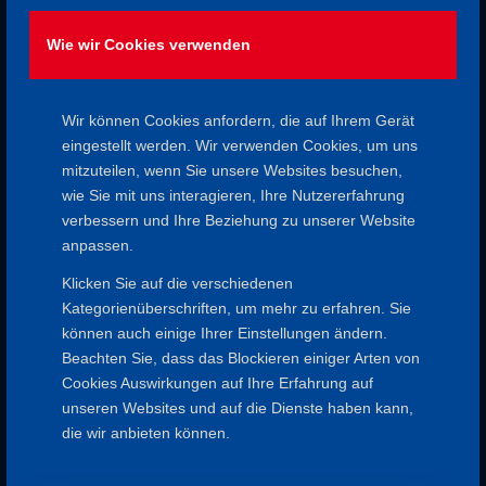
Unsere ordentliche Mitgliederversammlung findet am
09.05.2025 ab 19:00 im Bildungsbüro Pfaffengasse 7,
Wie wir Cookies verwenden
63739 Aschaffenburg statt.
Wir können Cookies anfordern, die auf Ihrem Gerät
10. APRIL 2025
VON
UDO GROSS
/
eingestellt werden. Wir verwenden Cookies, um uns
mitzuteilen, wenn Sie unsere Websites besuchen,
wie Sie mit uns interagieren, Ihre Nutzererfahrung
Eintrag teilen
verbessern und Ihre Beziehung zu unserer Website
anpassen.
Klicken Sie auf die verschiedenen
Kategorienüberschriften, um mehr zu erfahren. Sie
können auch einige Ihrer Einstellungen ändern.
Beachten Sie, dass das Blockieren einiger Arten von
Cookies Auswirkungen auf Ihre Erfahrung auf
unseren Websites und auf die Dienste haben kann,
die wir anbieten können.
SPESSARTFREUNDE