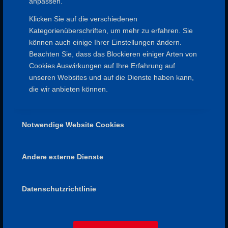
anpassen.
Ausrüstungsliste:
Klicken Sie auf die verschiedenen
Festes Schuhwerk, witterungsgerechte Kleidung,
Kategorienüberschriften, um mehr zu erfahren. Sie
Regenschutz, Taschenlampe
können auch einige Ihrer Einstellungen ändern.
Rast / Einkehr:
Beachten Sie, dass das Blockieren einiger Arten von
Glühwein in Klingenberg
Cookies Auswirkungen auf Ihre Erfahrung auf
unseren Websites und auf die Dienste haben kann,
Sonstige Kosten:
die wir anbieten können.
Teilnahme für 1880- und SB-Mitglieder kostenlos, sonst 3
Wandertaler.
Glühwein bezahlt jeder selbst
Notwendige Website Cookies
Anreise / Parken:
kostenloser Parkplatz am Bergschwimmbad Erlenbach
Andere externe Dienste
Anmeldung:
max. 12 Teilnehmer, Anmeldung bis zum 01.12.2022,
Datenschutzrichtlinie
weitere Infos gerne auf Anfrage und natürlich nach der
Anmeldung
Wanderführung und Anmeldung: