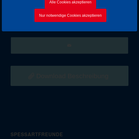
Corinna vom Verein der Spessartfreunde 1880 e. V.
Alle Cookies akzeptieren
Anmeldung per E-Mail an:
wanderfreundin1880@gmx.de
Nur notwendige Cookies akzeptieren
Eintrag teilen
Download Beschreibung
SPESSARTFREUNDE