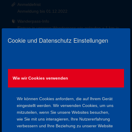
Anmeldefrist
Anmeldung bis 01.12.2022
Wanderpass-Info
Eintrag in unseren Wanderpass wie gelaufen + 1 km je
Glühwein ;-)
Cookie und Datenschutz Einstellungen
Kurzbeschreibung:
Bei einer kleinen Abendwanderung zum Sonnenuntergang,
auf lauschigen Wald- und Weinbergwegen, lassen wir die
erste Adventwoche ausklingen. Als Belohnung gibt es einen
Wie wir Cookies verwenden
Bioglühwein direkt aus der Kelterhalle. Nicht nur für den
Rückweg auf dem Weinbergweg – bitte unbedingt
Taschenlampe mitnehmen.
Wir können Cookies anfordern, die auf Ihrem Gerät
Start / Ende:
eingestellt werden. Wir verwenden Cookies, um uns
mitzuteilen, wenn Sie unsere Websites besuchen,
15:00 Uhr / ca. 17:30 Uhr Parkplatz am Bergschwimmbad
wie Sie mit uns interagieren, Ihre Nutzererfahrung
Erlenbach
verbessern und Ihre Beziehung zu unserer Website