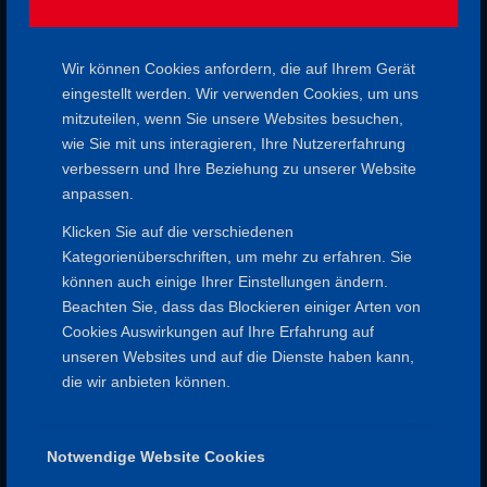
AM TAG DES WANDERNS
Wir können Cookies anfordern, die auf Ihrem Gerät
AKTIV
,
GESUNDHEITSWANDERUNG
,
WANDERN
eingestellt werden. Wir verwenden Cookies, um uns
mitzuteilen, wenn Sie unsere Websites besuchen,
wie Sie mit uns interagieren, Ihre Nutzererfahrung
29. März 2026
verbessern und Ihre Beziehung zu unserer Website
anpassen.
Klicken Sie auf die verschiedenen
Kategorienüberschriften, um mehr zu erfahren. Sie
können auch einige Ihrer Einstellungen ändern.
Beachten Sie, dass das Blockieren einiger Arten von
Cookies Auswirkungen auf Ihre Erfahrung auf
unseren Websites und auf die Dienste haben kann,
SPESSARTFREUNDE
die wir anbieten können.
Impressum
Datenschutz
Satzung
Notwendige Website Cookies
Aufnahmeantrag