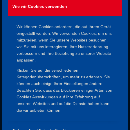
Eure Spessartfreunde 1880
Wie wir Cookies verwenden
25. SEPTEMBER 2021
VON
ADMIN
/
Wir können Cookies anfordern, die auf Ihrem Gerät
eingestellt werden. Wir verwenden Cookies, um uns
mitzuteilen, wenn Sie unsere Websites besuchen,
Eintrag teilen
wie Sie mit uns interagieren, Ihre Nutzererfahrung
verbessern und Ihre Beziehung zu unserer Website
anpassen.
Klicken Sie auf die verschiedenen
Kategorienüberschriften, um mehr zu erfahren. Sie
können auch einige Ihrer Einstellungen ändern.
Beachten Sie, dass das Blockieren einiger Arten von
Cookies Auswirkungen auf Ihre Erfahrung auf
unseren Websites und auf die Dienste haben kann,
die wir anbieten können.
SPESSARTFREUNDE
Impressum
Datenschutz