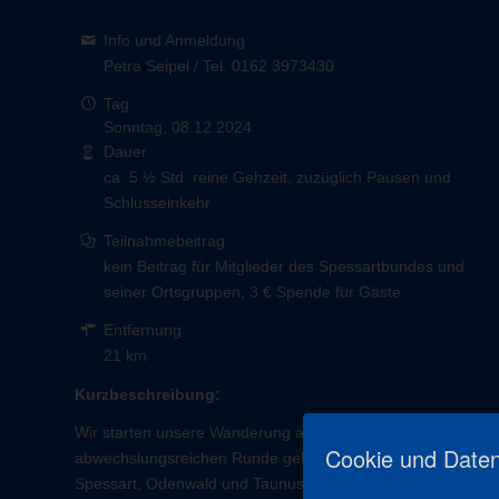
Info und Anmeldung
Petra Seipel / Tel. 0162 3973430
Tag
Sonntag, 08.12.2024
Dauer
ca. 5 ½ Std. reine Gehzeit, zuzüglich Pausen und
Schlusseinkehr
Teilnahmebeitrag
kein Beitrag für Mitglieder des Spessartbundes und
seiner Ortsgruppen, 3 € Spende für Gäste
Entfernung
21 km
Kurzbeschreibung:
Wir starten unsere Wanderung am Marktplatz in Großosthei
Cookie und Daten
abwechslungsreichen Runde geht es hügelig rauf und runter
Spessart, Odenwald und Taunus.