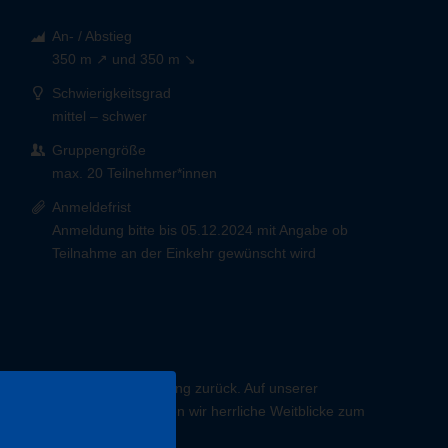
An- / Abstieg
350 m ↗ und 350 m ↘
Schwierigkeitsgrad
mittel – schwer
Gruppengröße
max. 20 Teilnehmer*innen
Anmeldefrist
Anmeldung bitte bis 05.12.2024 mit Angabe ob
Teilnahme an der Einkehr gewünscht wird
ssen dann bald die Bebauung zurück. Auf unserer
e Pfade. Unterwegs genießen wir herrliche Weitblicke zum