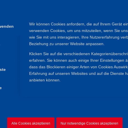
ens um 16 Uhr
Wir können Cookies anfordern, die auf Ihrem Gerät ein
rwenden
verwenden Cookies, um uns mitzuteilen, wenn Sie un
wie Sie mit uns interagieren, Ihre Nutzererfahrung ver
Beziehung zu unserer Website anpassen.
e
tränke für unterwegs, evtl. Sonnen-/Regen-/Mückenschutz, Stöcke, Si
Klicken Sie auf die verschiedenen Kategorienüberschr
erfahren. Sie können auch einige Ihrer Einstellungen 
ca. um 16 Uhr im Weinhaus Becker in Großostheim
dass das Blockieren einiger Arten von Cookies Auswir
ste
Erfahrung auf unseren Websites und auf die Dienste h
anbieten können.
Essen und Getränke bei der Einkehr
e
 hinter der Kirche und am Friedhof vorhanden
Alle Cookies akzeptieren
Nur notwendige Cookies akzeptieren