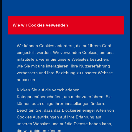
28. August 2022
Wie wir Cookies verwenden
Wir können Cookies anfordern, die auf Ihrem Gerät
eingestellt werden. Wir verwenden Cookies, um uns
mitzuteilen, wenn Sie unsere Websites besuchen,
wie Sie mit uns interagieren, Ihre Nutzererfahrung
verbessern und Ihre Beziehung zu unserer Website
anpassen.
SCHWEINHEIMER
Klicken Sie auf die verschiedenen
Kategorienüberschriften, um mehr zu erfahren. Sie
PASSION
können auch einige Ihrer Einstellungen ändern.
Beachten Sie, dass das Blockieren einiger Arten von
ARCHIVIERT
,
KULTURWANDERUNG
,
KURZWANDERUNG (2-4
Cookies Auswirkungen auf Ihre Erfahrung auf
STUNDEN)
,
NATUR- UND LANDSCHAFTSFÜHRUNG
,
WANDERN
unseren Websites und auf die Dienste haben kann,
die wir anbieten können.